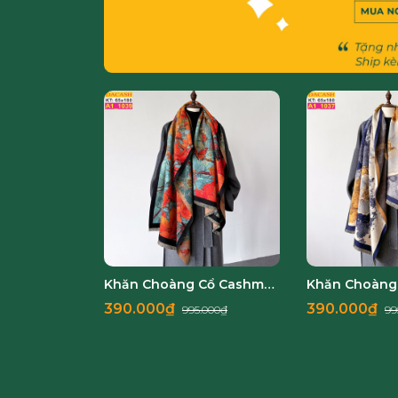
Khăn Choàng Cổ Cashmere Cao Cấp Thế Giới Khăn Đẹp A1_1039_1
390.000₫
390.000₫
995.000₫
99