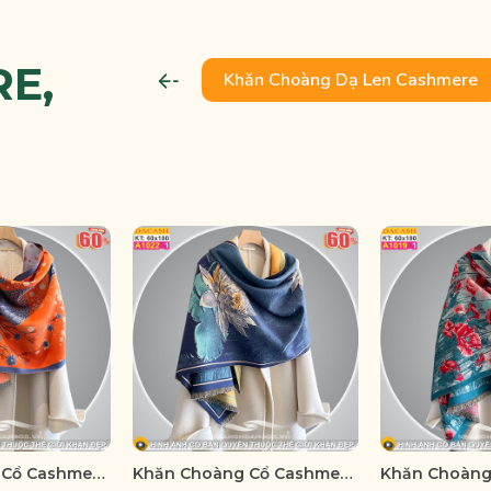
E,
Khăn Choàng Dạ Len Cashmere
Khăn Choàng Cổ Cashmere Cao Cấp Thế Giới Khăn Đẹp A_1028_1
Khăn Choàng Cổ Cashmere Cao Cấp Thế Giới Khăn Đẹp A_1022_1