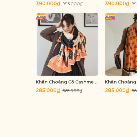
390.000₫
390.000₫
995.000₫
99
Khăn Choàng Cổ Cashmere Cao Cấp Thế Giới Khăn Đẹp C_1076_2
285.000₫
285.000₫
665.000₫
66