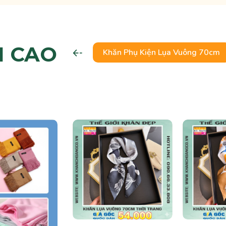
N CAO
Khăn Phụ Kiện Lụa Vuông 70cm