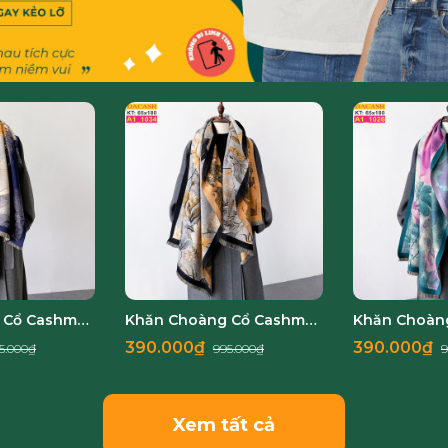
Khăn Choàng Cổ Cashmere Cao Cấp Thế Giới Khăn Đẹp A1_1037_1
Khăn Choàng Cổ Cashmere Cao Cấp Thế Giới Khăn Đẹp A1_1034_1
390.000₫
390.000₫
5.000₫
995.000₫
9
Xem tất cả