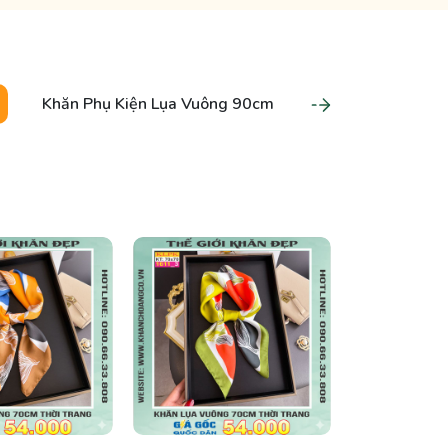
Khăn Phụ Kiện Lụa Vuông 90cm
Khăn Phụ Kiện 