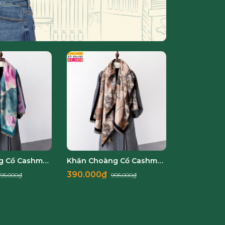
Khăn Choàng Cổ Cashmere Cao Cấp Thế Giới Khăn Đẹp A1_1026_1
Khăn Choàng Cổ Cashmere Cao Cấp Thế Giới Khăn Đẹp A1_1018_1
390.000₫
390.000
95.000₫
995.000₫