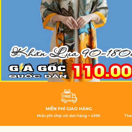
MIỄN PHÍ GIAO HÀNG
Miễn phí ship với đơn hàng > 499K
Tha