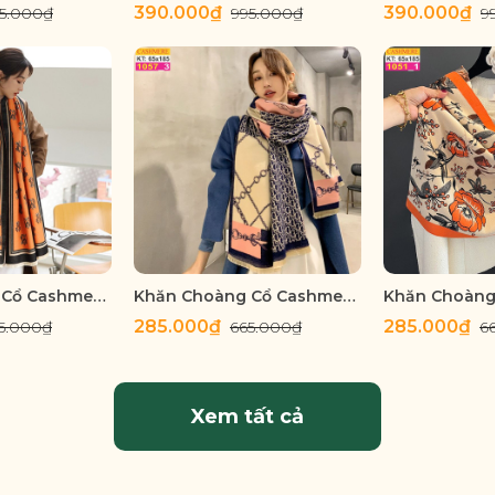
390.000₫
390.000₫
5.000₫
995.000₫
9
Khăn Choàng Cổ Cashmere Cao Cấp Thế Giới Khăn Đẹp C_1065_3
Khăn Choàng Cổ Cashmere Cao Cấp Thế Giới Khăn Đẹp C_1057_3
285.000₫
285.000₫
5.000₫
665.000₫
6
Xem tất cả