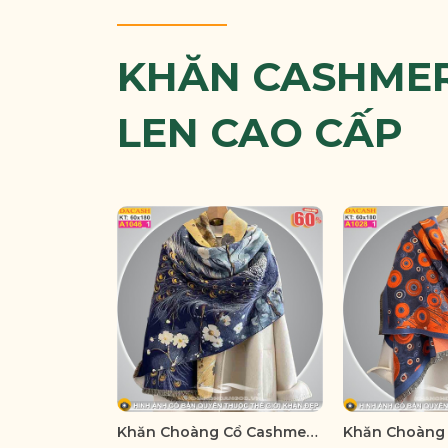
KHĂN CASHMER
LEN CAO CẤP
Khăn Choàng Cổ Cashmere Cao Cấp Thế Giới Khăn Đẹp A_1046_1