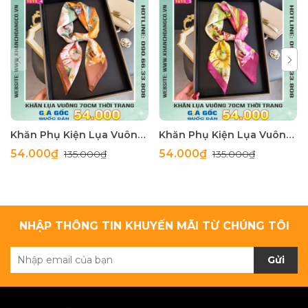
Khăn Phụ Kiện Lụa Vuông 70cm - Thế Giới Khăn Đẹp C1062_4
Khăn Phụ Kiện Lụa Vuông 70cm - Thế Giới Khăn Đẹp C1062_3
54.000₫
54.000₫
135.000₫
135.000₫
NHẬP THÔNG TIN KHUYẾN MÃI TỪ CHÚNG TÔI
Gửi