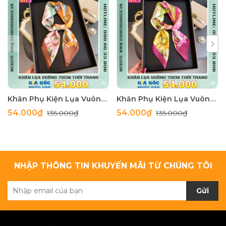
Khăn Phụ Kiện Lụa Vuông 70cm - Thế Giới Khăn Đẹp C1062_4
Khăn Phụ Kiện Lụa Vuông 70cm - Thế Giới Khăn Đẹp C1062_3
54.000₫
54.000₫
135.000₫
135.000₫
NHẬP THÔNG TIN KHUYẾN MÃI TỪ CHÚNG TÔI
Gửi