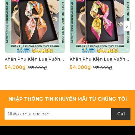
Khăn Phụ Kiện Lụa Vuông 70cm - Thế Giới Khăn Đẹp C1062_4
Khăn Phụ Kiện Lụa Vuông 70cm - Thế Giới Khăn Đẹp C1062_3
54.000₫
54.000₫
135.000₫
135.000₫
NHẬP THÔNG TIN KHUYẾN MÃI TỪ CHÚNG TÔI
Gửi