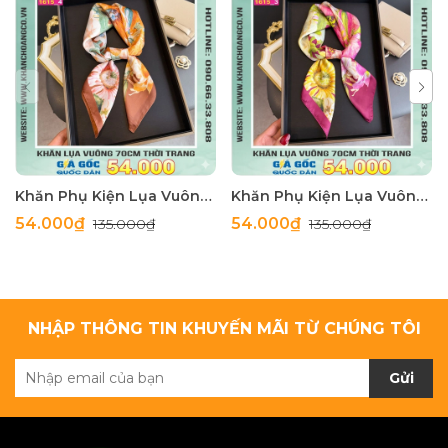
Khăn Phụ Kiện Lụa Vuông 70cm - Thế Giới Khăn Đẹp C1062_4
Khăn Phụ Kiện Lụa Vuông 70cm - Thế Giới Khăn Đẹp C1062_3
54.000₫
54.000₫
135.000₫
135.000₫
NHẬP THÔNG TIN KHUYẾN MÃI TỪ CHÚNG TÔI
Gửi