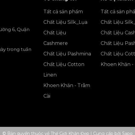
Tất cả sản phẩm
Tất cả sản ph
Chất Liệu Silk_Lụa
Chất Liệu Silk
ường 6, Quận
Chất Liệu
Chất Liệu Ca
Cashmere
Chất Liệu Pa
gày trong tuần
Chất Liệu Pashmina
Chất Liệu Cot
Chất Liệu Cotton
Khoen Khăn - 
Linen
Khoen Khăn - Trâm
Cài
© Bản quyền thuộc về Thế Giới Khăn Đẹp
|
Cung cấp bởi
Sapo