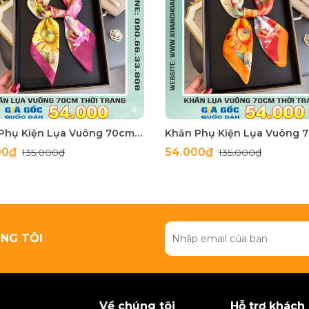
Khăn Phụ Kiện Lụa Vuông 70cm - Thế Giới Khăn Đẹp C1062_3
00₫
54.000₫
135.000₫
135.000₫
NG TÔI
Về chúng tôi
Hỗ trợ khách