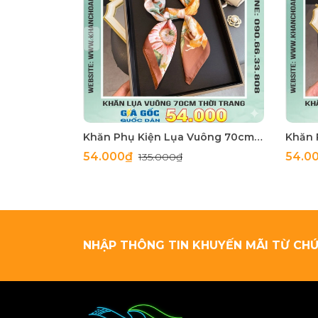
Khăn Phụ Kiện Lụa Vuông 70cm - Thế Giới Khăn Đẹp C1062_4
54.000₫
54.0
135.000₫
NHẬP THÔNG TIN KHUYẾN MÃI TỪ CHÚ