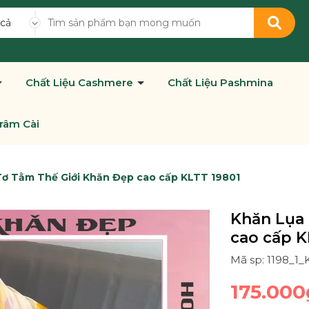
 cả
Chất Liệu Cashmere
Chất Liệu Pashmina
râm Cài
ơ Tằm Thế Giới Khăn Đẹp cao cấp KLTT 19801
Khăn Lụa 
cao cấp K
Mã sp: 1198_1_
175.000