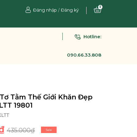
0
Đăng nhập
/
Đăng ký
Hotline:
090.66.33.808
Tơ Tằm Thế Giới Khăn Đẹp
LTT 19801
KLTT
₫
435.000₫
Sale