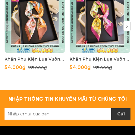
Khăn Phụ Kiện Lụa Vuông 70cm - Thế Giới Khăn Đẹp C1062_4
Khăn Phụ Kiện Lụa Vuông 70cm - Thế Giới Khăn Đẹp C1062_3
54.000₫
54.000₫
135.000₫
135.000₫
NHẬP THÔNG TIN KHUYẾN MÃI TỪ CHÚNG TÔI
Gửi