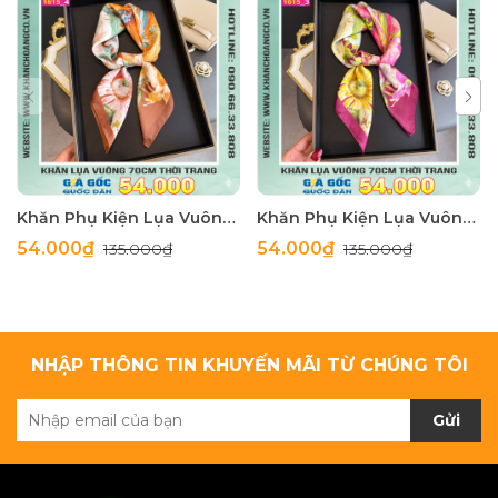
Khăn Phụ Kiện Lụa Vuông 70cm - Thế Giới Khăn Đẹp C1062_4
Khăn Phụ Kiện Lụa Vuông 70cm - Thế Giới Khăn Đẹp C1062_3
54.000₫
54.000₫
135.000₫
135.000₫
NHẬP THÔNG TIN KHUYẾN MÃI TỪ CHÚNG TÔI
Gửi