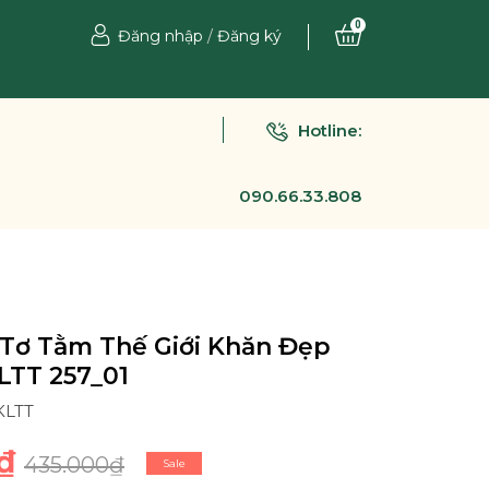
0
Đăng nhập
/
Đăng ký
Hotline:
090.66.33.808
Tơ Tằm Thế Giới Khăn Đẹp
LTT 257_01
KLTT
₫
435.000₫
Sale