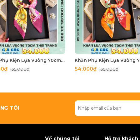
Khăn Phụ Kiện Lụa Vuông 70cm - Thế Giới Khăn Đẹp C1062_3
00₫
54.000₫
135.000₫
135.000₫
NG TÔI
Về chúng tôi
Hỗ trợ khách