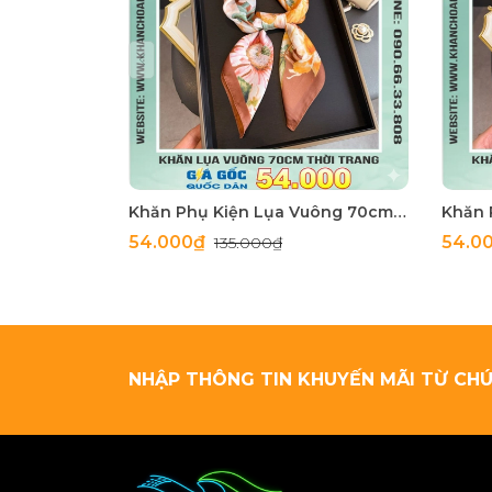
Khăn Phụ Kiện Lụa Vuông 70cm - Thế Giới Khăn Đẹp C1062_4
54.000₫
54.0
135.000₫
NHẬP THÔNG TIN KHUYẾN MÃI TỪ CHÚ