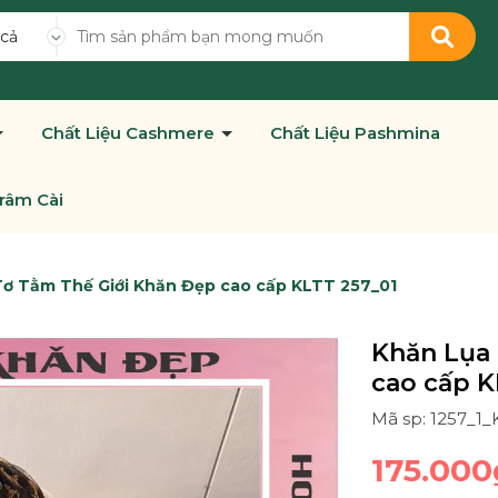
 cả
Chất Liệu Cashmere
Chất Liệu Pashmina
râm Cài
Tơ Tằm Thế Giới Khăn Đẹp cao cấp KLTT 257_01
Khăn Lụa 
cao cấp K
Mã sp: 1257_1_
175.000