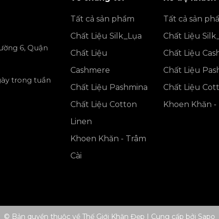
Tất cả sản phẩm
Tất cả sản ph
Chất Liệu Silk_Lụa
Chất Liệu Silk
ường 6, Quận
Chất Liệu
Chất Liệu Ca
Cashmere
Chất Liệu Pa
gày trong tuần
Chất Liệu Pashmina
Chất Liệu Cot
Chất Liệu Cotton
Khoen Khăn - 
Linen
Khoen Khăn - Trâm
Cài
© Bản quyền thuộc về Thế Giới Khăn Đẹp
|
Cung cấp bởi
Sapo