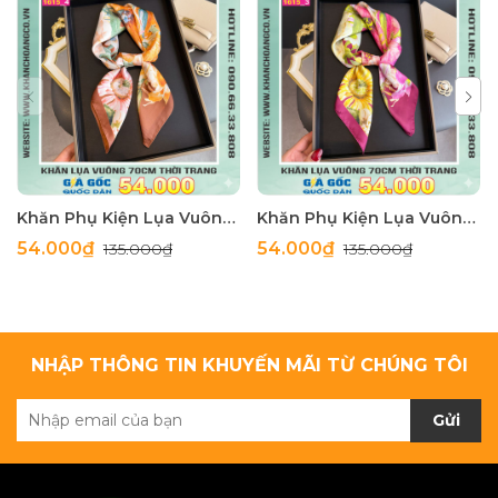
Khăn Phụ Kiện Lụa Vuông 70cm - Thế Giới Khăn Đẹp C1062_4
Khăn Phụ Kiện Lụa Vuông 70cm - Thế Giới Khăn Đẹp C1062_3
54.000₫
54.000₫
135.000₫
135.000₫
NHẬP THÔNG TIN KHUYẾN MÃI TỪ CHÚNG TÔI
Gửi