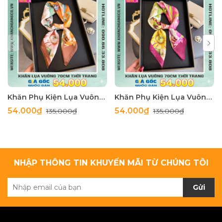
Khăn Phụ Kiện Lụa Vuông 70cm - Thế Giới Khăn Đẹp C1062_4
Khăn Phụ Kiện Lụa Vuông 70cm - Thế Giới Khăn Đẹp C1062_3
54.000₫
54.000₫
135.000₫
135.000₫
NHẬP THÔNG TIN KHUYẾN MÃI TỪ CHÚNG TÔI
Gửi