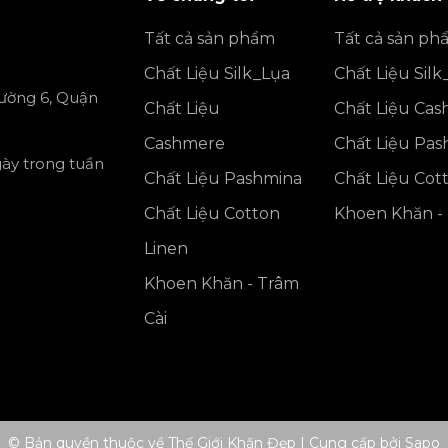
Tất cả sản phẩm
Tất cả sản ph
Chất Liệu Silk_Lụa
Chất Liệu Silk
ường 6, Quận
Chất Liệu
Chất Liệu Ca
Cashmere
Chất Liệu Pa
gày trong tuần
Chất Liệu Pashmina
Chất Liệu Cot
Chất Liệu Cotton
Khoen Khăn - 
Linen
Khoen Khăn - Trâm
Cài
© Bản quyền thuộc về Thế Giới Khăn Đẹp
|
Cung cấp bởi
Sapo