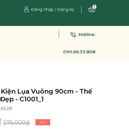
0
Đăng nhập
/
Đăng ký
Hotline:
090.66.33.808
 Kiện Lụa Vuông 90cm - Thế
 Đẹp - C1001_1
1_KLV9
₫
275.000₫
Sale