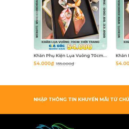
Khăn Phụ Kiện Lụa Vuông 70cm - Thế Giới Khăn Đẹp C1062_4
54.000₫
54.0
135.000₫
NHẬP THÔNG TIN KHUYẾN MÃI TỪ CHÚ