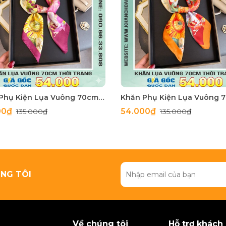
Khăn Phụ Kiện Lụa Vuông 70cm - Thế Giới Khăn Đẹp C1062_3
00₫
54.000₫
135.000₫
135.000₫
NG TÔI
Về chúng tôi
Hỗ trợ khách