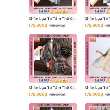
Khăn Lụa Tơ Tằm Thế Giới Khăn Đẹp cao cấp KLTT 240_02
175.000₫
175.000₫
435.000₫
43
Khăn Lụa Tơ Tằm Thế Giới Khăn Đẹp cao cấp KLTT 236_01
175.000₫
175.000₫
435.000₫
43