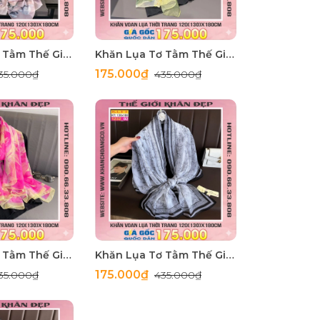
Khăn Lụa Tơ Tằm Thế Giới Khăn Đẹp cao cấp KLTT 238_01
Khăn Lụa Tơ Tằm Thế Giới Khăn Đẹp cao cấp KLTT 237_01
175.000₫
35.000₫
435.000₫
Khăn Lụa Tơ Tằm Thế Giới Khăn Đẹp cao cấp KLTT 233_01
Khăn Lụa Tơ Tằm Thế Giới Khăn Đẹp cao cấp KLTT 232_02
175.000₫
35.000₫
435.000₫