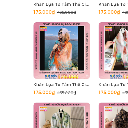
Khăn Lụa Tơ Tằm Thế Giới Khăn Đẹp cao cấp KLTT 268_01
175.000₫
175.000₫
435.000₫
43
Khăn Lụa Tơ Tằm Thế Giới Khăn Đẹp cao cấp KLTT 263_01
175.000₫
175.000₫
435.000₫
43