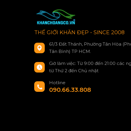
THẾ GIỚI KHĂN ĐẸP - SINCE 2008
61/3 Đất Thánh, Phường Tân Hòa (Ph
Tân Bình) TP HCM.
Giờ làm việc: Từ 9:00 đến 21:00 các n
từ Thứ 2 đến Chủ nhật
Hotline
090.66.33.808