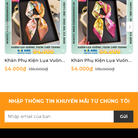
Khăn Phụ Kiện Lụa Vuông 70cm - Thế Giới Khăn Đẹp C1062_4
Khăn Phụ Kiện Lụa Vuông 70cm - Thế Giới Khăn Đẹp C1062_3
54.000₫
54.000₫
135.000₫
135.000₫
NHẬP THÔNG TIN KHUYẾN MÃI TỪ CHÚNG TÔI
Gửi