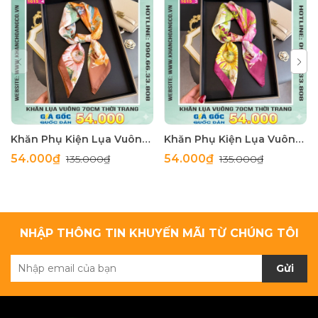
Khăn Phụ Kiện Lụa Vuông 70cm - Thế Giới Khăn Đẹp C1062_4
Khăn Phụ Kiện Lụa Vuông 70cm - Thế Giới Khăn Đẹp C1062_3
54.000₫
54.000₫
135.000₫
135.000₫
NHẬP THÔNG TIN KHUYẾN MÃI TỪ CHÚNG TÔI
Gửi