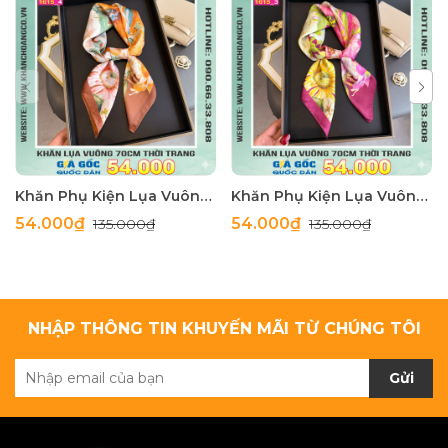
Khăn Phụ Kiện Lụa Vuông 70cm - Thế Giới Khăn Đẹp C1062_4
Khăn Phụ Kiện Lụa Vuông 70cm - Thế Giới Khăn Đẹp C1062_3
54.000₫
54.000₫
135.000₫
135.000₫
NHẬP THÔNG TIN KHUYẾN MÃI TỪ CHÚNG TÔI
Gửi