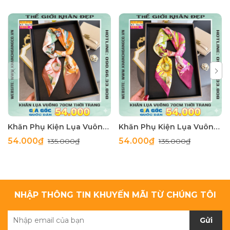
Khăn Phụ Kiện Lụa Vuông 70cm - Thế Giới Khăn Đẹp C1062_4
Khăn Phụ Kiện Lụa Vuông 70cm - Thế Giới Khăn Đẹp C1062_3
54.000₫
54.000₫
135.000₫
135.000₫
NHẬP THÔNG TIN KHUYẾN MÃI TỪ CHÚNG TÔI
Gửi