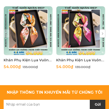
Khăn Phụ Kiện Lụa Vuông 70cm - Thế Giới Khăn Đẹp C1062_4
Khăn Phụ Kiện Lụa Vuông 70cm - Thế Giới Khăn Đẹp C1062_3
54.000₫
54.000₫
135.000₫
135.000₫
NHẬP THÔNG TIN KHUYẾN MÃI TỪ CHÚNG TÔI
Gửi