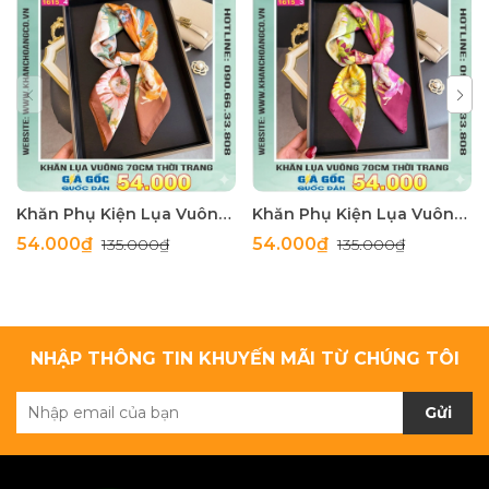
Khăn Phụ Kiện Lụa Vuông 70cm - Thế Giới Khăn Đẹp C1062_4
Khăn Phụ Kiện Lụa Vuông 70cm - Thế Giới Khăn Đẹp C1062_3
54.000₫
54.000₫
135.000₫
135.000₫
NHẬP THÔNG TIN KHUYẾN MÃI TỪ CHÚNG TÔI
Gửi