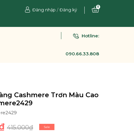
0
Đăng nhập
/
Đăng ký
Hotline:
090.66.33.808
àng Cashmere Trơn Màu Cao
mere2429
ere2429
₫
415.000₫
Sale