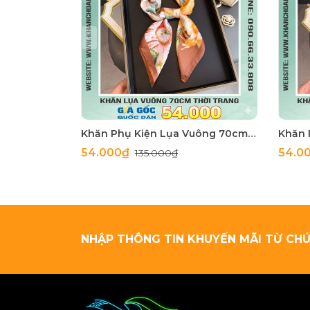
Khăn Phụ Kiện Lụa Vuông 70cm - Thế Giới Khăn Đẹp C1062_4
54.000₫
54.0
135.000₫
NHẬP THÔNG TIN KHUYẾN MÃI TỪ CHÚ