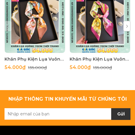
Khăn Phụ Kiện Lụa Vuông 70cm - Thế Giới Khăn Đẹp C1062_4
Khăn Phụ Kiện Lụa Vuông 70cm - Thế Giới Khăn Đẹp C1062_3
54.000₫
54.000₫
135.000₫
135.000₫
NHẬP THÔNG TIN KHUYẾN MÃI TỪ CHÚNG TÔI
Gửi