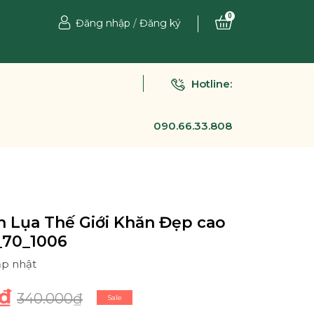
0
Đăng nhập
/
Đăng ký
Hotline:
090.66.33.808
 Lụa Thế Giới Khăn Đẹp cao
_70_1006
ập nhật
₫
340.000₫
Sale