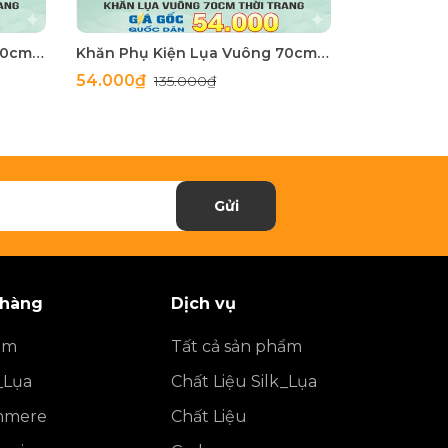
Khăn Phụ Kiện Lụa Vuông 70cm - Thế Giới Khăn Đẹp C1062_2
Khăn Phụ Kiện Lụa Vuông 70cm - Thế Giới Khăn Đẹp C1062_1
54.000₫
54.000₫
135.000₫
1
Gửi
 hàng
Dịch vụ
ẩm
Tất cả sản phẩm
_Lụa
Chất Liệu Silk_Lụa
shmere
Chất Liệu