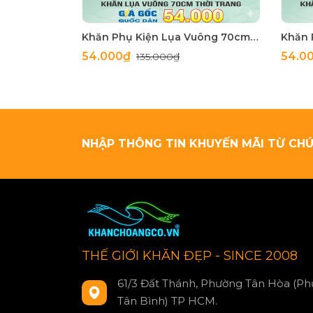
Khăn Phụ Kiện Lụa Vuông 70cm - Thế Giới Khăn Đẹp C1062_4
54.000₫
54.0
135.000₫
NHẬP THÔNG TIN KHUYẾN MÃI TỪ CHÚ
THẾ GIỚI KHĂN ĐẸP - SINCE 2008
61/3 Đất Thánh, Phường Tân Hòa (Ph
Tân Bình) TP HCM.