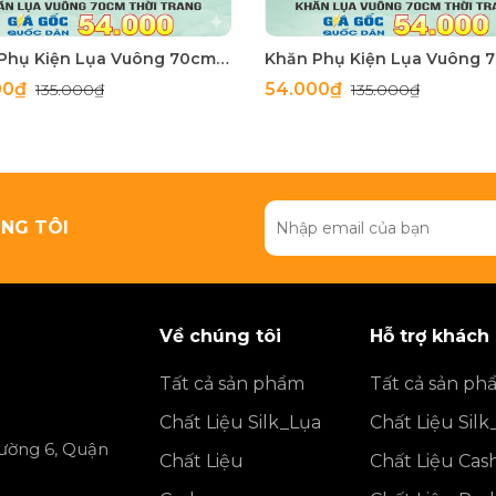
Khăn Phụ Kiện Lụa Vuông 70cm - Thế Giới Khăn Đẹp C1062_3
00₫
54.000₫
135.000₫
135.000₫
NG TÔI
Về chúng tôi
Hỗ trợ khách
Tất cả sản phẩm
Tất cả sản ph
Chất Liệu Silk_Lụa
Chất Liệu Silk
ường 6, Quận
Chất Liệu
Chất Liệu Ca