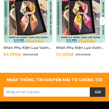
Khăn Phụ Kiện Lụa Vuông 70cm - Thế Giới Khăn Đẹp C1062_4
Khăn Phụ Kiện Lụa Vuông 70cm - Thế Giới Khăn Đẹp C1062_3
54.000₫
54.000₫
135.000₫
135.000₫
NHẬP THÔNG TIN KHUYẾN MÃI TỪ CHÚNG TÔI
Gửi