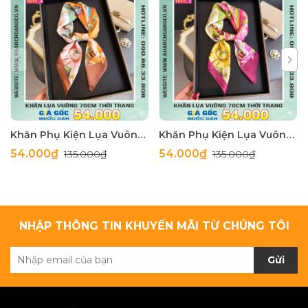
Khăn Phụ Kiện Lụa Vuông 70cm - Thế Giới Khăn Đẹp C1062_4
Khăn Phụ Kiện Lụa Vuông 70cm - Thế Giới Khăn Đẹp C1062_3
54.000₫
54.000₫
135.000₫
135.000₫
NHẬP THÔNG TIN KHUYẾN MÃI TỪ CHÚNG TÔI
Gửi