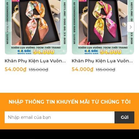
Khăn Phụ Kiện Lụa Vuông 70cm - Thế Giới Khăn Đẹp C1062_4
Khăn Phụ Kiện Lụa Vuông 70cm - Thế Giới Khăn Đẹp C1062_3
54.000₫
54.000₫
135.000₫
135.000₫
NHẬP THÔNG TIN KHUYẾN MÃI TỪ CHÚNG TÔI
Gửi