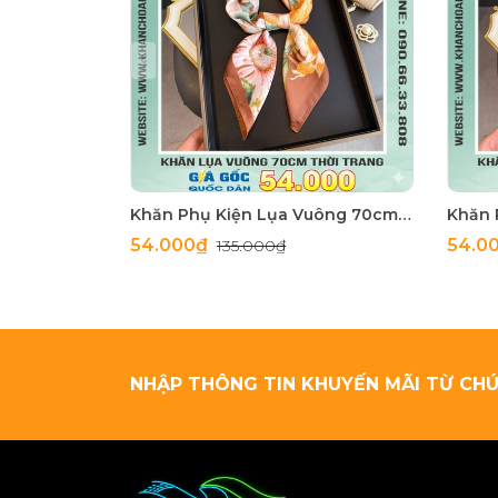
Khăn Phụ Kiện Lụa Vuông 70cm - Thế Giới Khăn Đẹp C1062_4
54.000₫
54.0
135.000₫
NHẬP THÔNG TIN KHUYẾN MÃI TỪ CHÚ