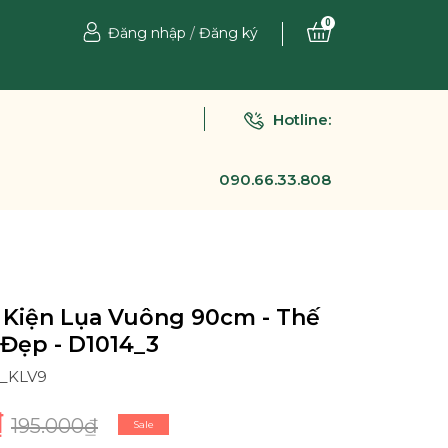
0
Đăng nhập
/
Đăng ký
Hotline:
090.66.33.808
 Kiện Lụa Vuông 90cm - Thế
 Đẹp - D1014_3
3_KLV9
₫
195.000₫
Sale