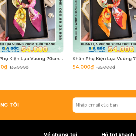
Khăn Phụ Kiện Lụa Vuông 70cm - Thế Giới Khăn Đẹp C1062_3
00₫
54.000₫
135.000₫
135.000₫
NG TÔI
Về chúng tôi
Hỗ trợ khách