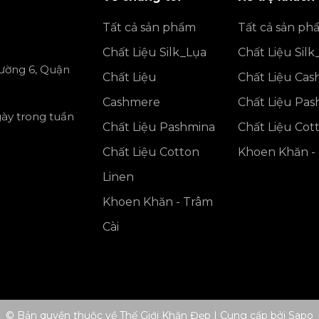
Tất cả sản phẩm
Tất cả sản ph
Chất Liệu Silk_Lụa
Chất Liệu Silk
ường 6, Quận
Chất Liệu
Chất Liệu Ca
Cashmere
Chất Liệu Pa
gày trong tuần
Chất Liệu Pashmina
Chất Liệu Cot
Chất Liệu Cotton
Khoen Khăn - 
Linen
Khoen Khăn - Trâm
Cài
© Bản quyền thuộc về Thế Giới Khăn Đẹp
|
Cung cấp bởi
Sapo