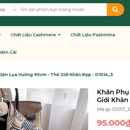
 cả
Chất Liệu Cashmere
Chất Liệu Pashmina
râm Cài
iện Lụa Vuông 90cm - Thế Giới Khăn Đẹp - D1014_3
Khăn Phụ
Giới Khăn
Mã sp: D1017_
95.000