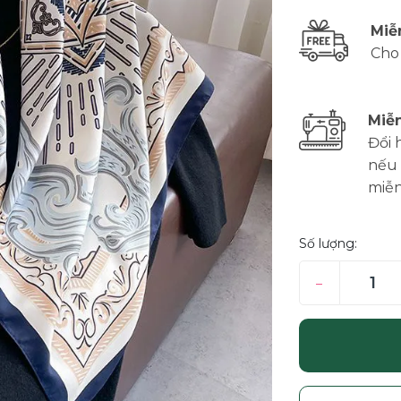
Miễ
Cho
Miễn
Đổi 
nếu 
miễn
Số lượng:
–