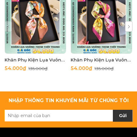
Khăn Phụ Kiện Lụa Vuông 70cm - Thế Giới Khăn Đẹp C1062_4
Khăn Phụ Kiện Lụa Vuông 70cm - Thế Giới Khăn Đẹp C1062_3
54.000₫
54.000₫
135.000₫
135.000₫
NHẬP THÔNG TIN KHUYẾN MÃI TỪ CHÚNG TÔI
Gửi