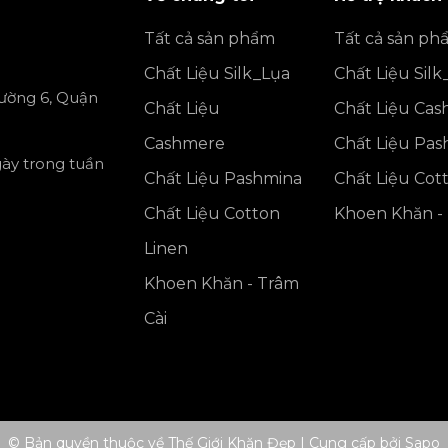
Tất cả sản phẩm
Tất cả sản ph
Chất Liệu Silk_Lụa
Chất Liệu Silk
ường 6, Quận
Chất Liệu
Chất Liệu Ca
Cashmere
Chất Liệu Pa
gày trong tuần
Chất Liệu Pashmina
Chất Liệu Cot
Chất Liệu Cotton
Khoen Khăn - 
Linen
Khoen Khăn - Trâm
Cài
© Bản quyền thuộc về Thế Giới Khăn Đẹp
|
Cung cấp bởi
Sapo