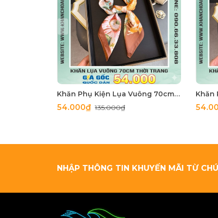
Khăn Phụ Kiện Lụa Vuông 70cm - Thế Giới Khăn Đẹp C1062_4
54.000₫
54.0
135.000₫
NHẬP THÔNG TIN KHUYẾN MÃI TỪ CHÚ