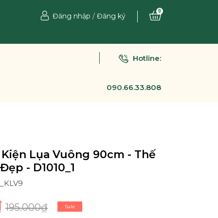
0
Đăng nhập
/
Đăng ký
Hotline:
090.66.33.808
 Kiện Lụa Vuông 90cm - Thế
 Đẹp - D1010_1
1_KLV9
₫
195.000₫
Sale