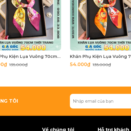
Khăn Phụ Kiện Lụa Vuông 70cm - Thế Giới Khăn Đẹp C1062_3
00₫
54.000₫
135.000₫
135.000₫
NG TÔI
Về chúng tôi
Hỗ trợ khách