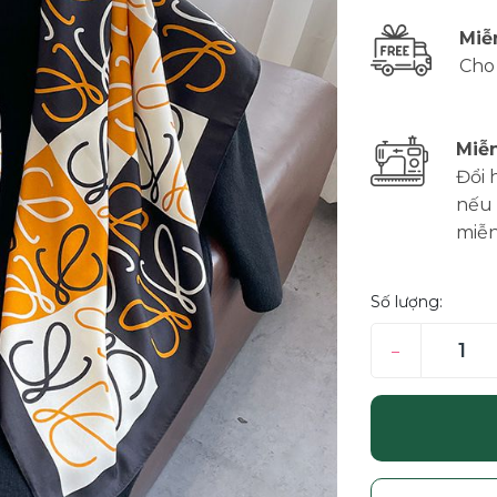
Miễ
Cho
Miễn
Đổi 
nếu 
miễn
Số lượng:
–