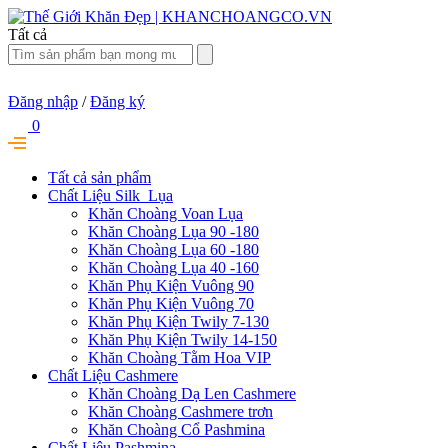
Tất cả
Đăng nhập
/
Đăng ký
0
Tất cả sản phẩm
Chất Liệu Silk_Lụa
Khăn Choàng Voan Lụa
Khăn Choàng Lụa 90 -180
Khăn Choàng Lụa 60 -180
Khăn Choàng Lụa 40 -160
Khăn Phụ Kiện Vuông 90
Khăn Phụ Kiện Vuông 70
Khăn Phụ Kiện Twily 7-130
Khăn Phụ Kiện Twily 14-150
Khăn Choàng Tằm Hoa VIP
Chất Liệu Cashmere
Khăn Choàng Dạ Len Cashmere
Khăn Choàng Cashmere trơn
Khăn Choàng Cổ Pashmina
Chất Liệu Pashmina