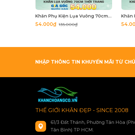
Khăn Phụ Kiện Lụa Vuông 70cm - Thế Giới Khăn Đẹp C1062_4
54.000₫
54.0
135.000₫
NHẬP THÔNG TIN KHUYẾN MÃI TỪ CHÚ
THẾ GIỚI KHĂN ĐẸP - SINCE 2008
61/3 Đất Thánh, Phường Tân Hòa (Ph
Tân Bình) TP HCM.