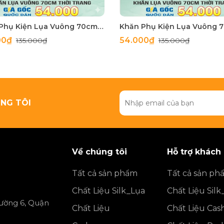
Khăn Phụ Kiện Lụa Vuông 70cm - Thế Giới Khăn Đẹp C1062_3
00₫
54.000₫
135.000₫
135.000₫
NG TÔI
Về chúng tôi
Hỗ trợ khách
Tất cả sản phẩm
Tất cả sản ph
Chất Liệu Silk_Lụa
Chất Liệu Silk
ường 6, Quận
Chất Liệu
Chất Liệu Ca