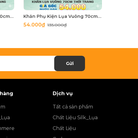
Khăn Phụ Kiện Lụa Vuông 70cm - Thế Giới Khăn Đẹp C1062_2
Khăn Phụ Kiện Lụa Vuông 70cm - Thế Giới Khăn Đẹp C1062_1
54.000₫
54.000₫
135.000₫
1
Gửi
 hàng
Dịch vụ
ẩm
Tất cả sản phẩm
_Lụa
Chất Liệu Silk_Lụa
shmere
Chất Liệu