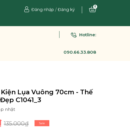
0
Đăng nhập
/
Đăng ký
Hotline:
090.66.33.808
 Kiện Lụa Vuông 70cm - Thế
 Đẹp C1041_3
ập nhật
₫
135.000₫
Sale