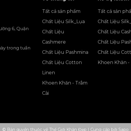
Tất cả sản phẩm
Tất cả sản ph
Chất Liệu Silk_Lụa
Chất Liệu Silk
ường 6, Quận
Chất Liệu
Chất Liệu Ca
Cashmere
Chất Liệu Pa
gày trong tuần
Chất Liệu Pashmina
Chất Liệu Cot
Chất Liệu Cotton
Khoen Khăn - 
Linen
Khoen Khăn - Trâm
Cài
© Bản quyền thuộc về Thế Giới Khăn Đẹp
|
Cung cấp bởi
Sapo