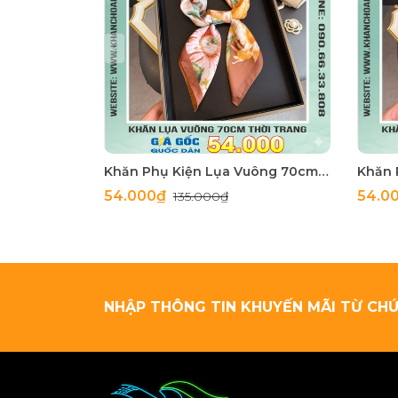
Khăn Phụ Kiện Lụa Vuông 70cm - Thế Giới Khăn Đẹp C1062_4
54.000₫
54.0
135.000₫
NHẬP THÔNG TIN KHUYẾN MÃI TỪ CHÚ