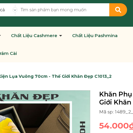
 cả
Chất Liệu Cashmere
Chất Liệu Pashmina
râm Cài
iện Lụa Vuông 70cm - Thế Giới Khăn Đẹp C1013_2
Khăn Phụ
Giới Khăn
Mã sp: 1489_2
54.000