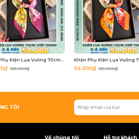
Khăn Phụ Kiện Lụa Vuông 70cm - Thế Giới Khăn Đẹp C1062_3
00₫
54.000₫
135.000₫
135.000₫
NG TÔI
Về chúng tôi
Hỗ trợ khách