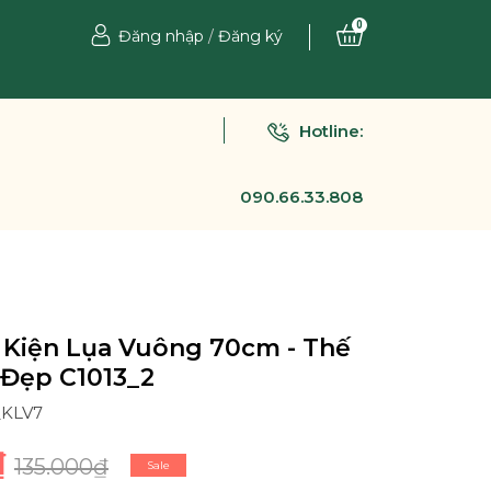
0
Đăng nhập
/
Đăng ký
Hotline:
090.66.33.808
 Kiện Lụa Vuông 70cm - Thế
 Đẹp C1013_2
_KLV7
₫
135.000₫
Sale