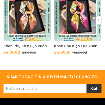
Khăn Phụ Kiện Lụa Vuông 70cm - Thế Giới Khăn Đẹp C1062_4
Khăn Phụ Kiện Lụa Vuông 70cm - Thế Giới Khăn Đẹp C1062_3
54.000₫
54.000₫
135.000₫
135.000₫
NHẬP THÔNG TIN KHUYẾN MÃI TỪ CHÚNG TÔI
Gửi