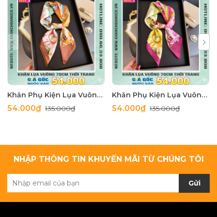
Khăn Phụ Kiện Lụa Vuông 70cm - Thế Giới Khăn Đẹp C1062_4
Khăn Phụ Kiện Lụa Vuông 70cm - Thế Giới Khăn Đẹp C1062_3
54.000₫
54.000₫
135.000₫
135.000₫
NHẬP THÔNG TIN KHUYẾN MÃI TỪ CHÚNG TÔI
Gửi