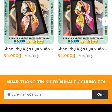
Khăn Phụ Kiện Lụa Vuông 70cm - Thế Giới Khăn Đẹp C1062_4
Khăn Phụ Kiện Lụa Vuông 70cm - Thế Giới Khăn Đẹp C1062_3
54.000₫
54.000₫
135.000₫
135.000₫
NHẬP THÔNG TIN KHUYẾN MÃI TỪ CHÚNG TÔI
Gửi