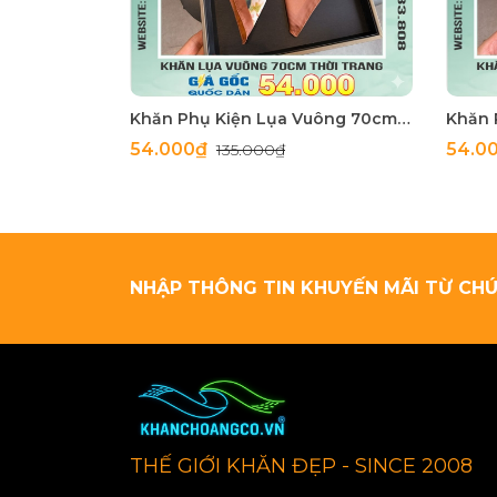
Khăn Phụ Kiện Lụa Vuông 70cm - Thế Giới Khăn Đẹp C1062_4
54.000₫
54.0
135.000₫
NHẬP THÔNG TIN KHUYẾN MÃI TỪ CHÚ
THẾ GIỚI KHĂN ĐẸP - SINCE 2008