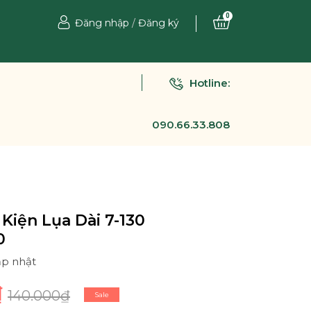
0
Đăng nhập
/
Đăng ký
Hotline:
090.66.33.808
Kiện Lụa Dài 7-130
0
ập nhật
₫
140.000₫
Sale