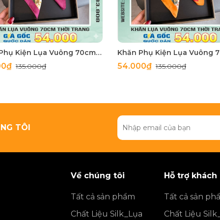
Khăn Phụ Kiện Lụa Vuông 70cm - Thế Giới Khăn Đẹp C1062_3
00₫
54.000₫
135.000₫
135.000₫
NG TÔI
Về chúng tôi
Hỗ trợ khách
Tất cả sản phẩm
Tất cả sản ph
Chất Liệu Silk_Lụa
Chất Liệu Silk