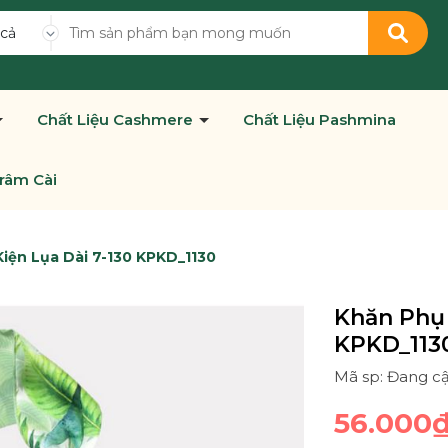
 cả
Chất Liệu Cashmere
Chất Liệu Pashmina
râm Cài
iện Lụa Dài 7-130 KPKD_1130
Khăn Phụ 
KPKD_113
Mã sp: Đang c
56.000