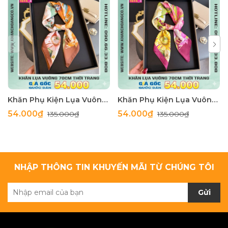
Khăn Phụ Kiện Lụa Vuông 70cm - Thế Giới Khăn Đẹp C1062_4
Khăn Phụ Kiện Lụa Vuông 70cm - Thế Giới Khăn Đẹp C1062_3
54.000₫
54.000₫
135.000₫
135.000₫
NHẬP THÔNG TIN KHUYẾN MÃI TỪ CHÚNG TÔI
Gửi