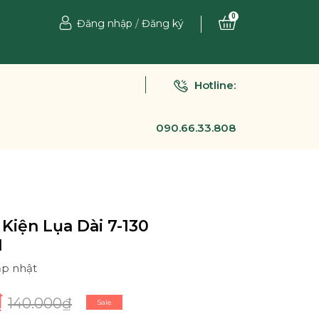
0
Đăng nhập
/
Đăng ký
Hotline:
090.66.33.808
Kiện Lụa Dài 7-130
1
ập nhật
₫
140.000₫
Sale