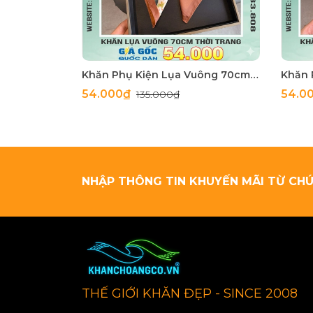
Khăn Phụ Kiện Lụa Vuông 70cm - Thế Giới Khăn Đẹp C1062_4
54.000₫
54.0
135.000₫
NHẬP THÔNG TIN KHUYẾN MÃI TỪ CHÚ
THẾ GIỚI KHĂN ĐẸP - SINCE 2008