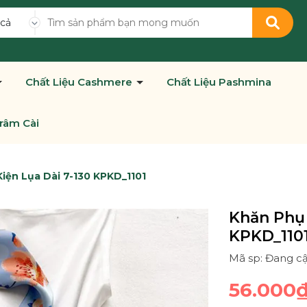
 cả
Chất Liệu Cashmere
Chất Liệu Pashmina
râm Cài
iện Lụa Dài 7-130 KPKD_1101
Khăn Phụ 
KPKD_110
Mã sp: Đang c
56.000