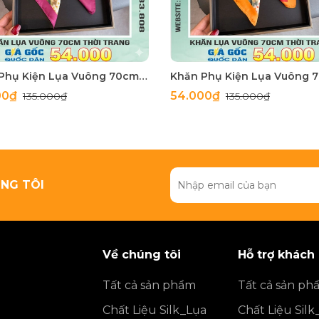
Khăn Phụ Kiện Lụa Vuông 70cm - Thế Giới Khăn Đẹp C1062_3
00₫
54.000₫
135.000₫
135.000₫
NG TÔI
Về chúng tôi
Hỗ trợ khách
Tất cả sản phẩm
Tất cả sản ph
Chất Liệu Silk_Lụa
Chất Liệu Silk