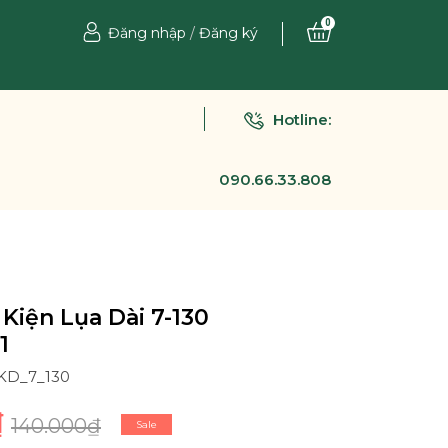
0
Đăng nhập
/
Đăng ký
Hotline:
090.66.33.808
Kiện Lụa Dài 7-130
1
PKD_7_130
₫
140.000₫
Sale