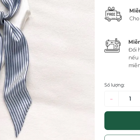
Miễ
Cho
Miễn
Đổi 
nếu 
miễn
Số lượng:
–