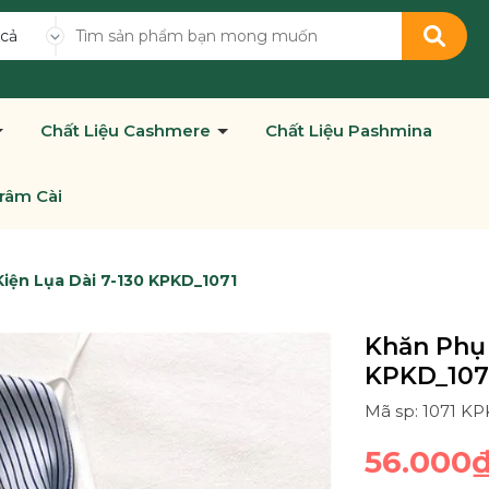
 cả
Chất Liệu Cashmere
Chất Liệu Pashmina
râm Cài
iện Lụa Dài 7-130 KPKD_1071
Khăn Phụ 
KPKD_107
Mã sp: 1071 K
56.000