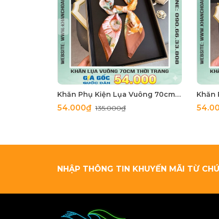
Khăn Phụ Kiện Lụa Vuông 70cm - Thế Giới Khăn Đẹp C1062_4
54.000₫
54.0
135.000₫
NHẬP THÔNG TIN KHUYẾN MÃI TỪ CHÚ