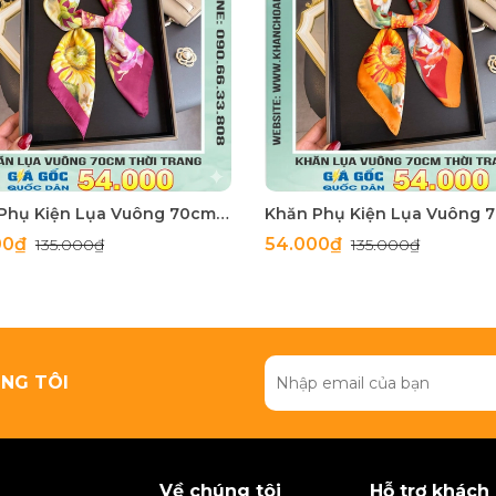
Khăn Phụ Kiện Lụa Vuông 70cm - Thế Giới Khăn Đẹp C1062_3
00₫
54.000₫
135.000₫
135.000₫
NG TÔI
Về chúng tôi
Hỗ trợ khách