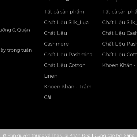
Tất cả sản phẩm
Tất cả sản ph
Chất Liệu Silk_Lụa
Chất Liệu Silk
ường 6, Quận
Chất Liệu
Chất Liệu Ca
Cashmere
Chất Liệu Pa
gày trong tuần
Chất Liệu Pashmina
Chất Liệu Cot
Chất Liệu Cotton
Khoen Khăn - 
Linen
Khoen Khăn - Trâm
Cài
© Bản quyền thuộc về Thế Giới Khăn Đẹp
|
Cung cấp bởi
Sapo