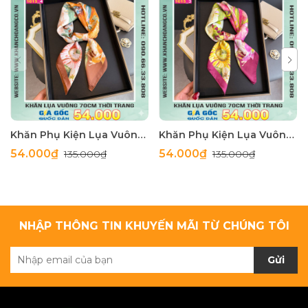
Khăn Phụ Kiện Lụa Vuông 70cm - Thế Giới Khăn Đẹp C1062_4
Khăn Phụ Kiện Lụa Vuông 70cm - Thế Giới Khăn Đẹp C1062_3
54.000₫
54.000₫
135.000₫
135.000₫
NHẬP THÔNG TIN KHUYẾN MÃI TỪ CHÚNG TÔI
Gửi