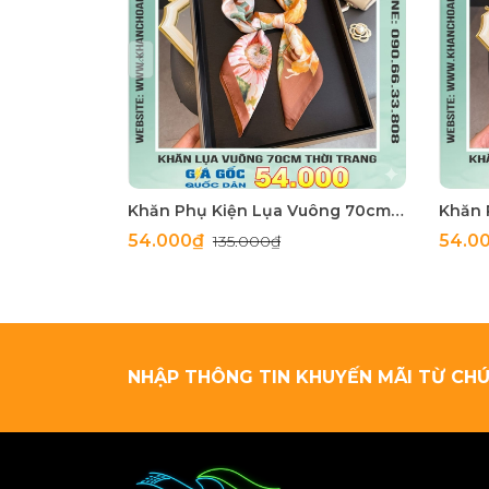
Khăn Phụ Kiện Lụa Vuông 70cm - Thế Giới Khăn Đẹp C1062_4
54.000₫
54.0
135.000₫
NHẬP THÔNG TIN KHUYẾN MÃI TỪ CHÚ