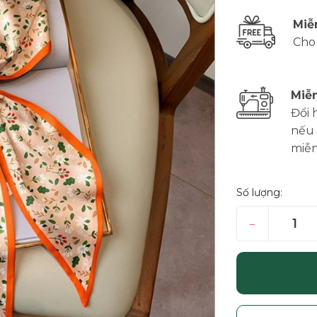
Miễ
Cho
Miễn
Đổi 
nếu 
miễn
Số lượng:
–