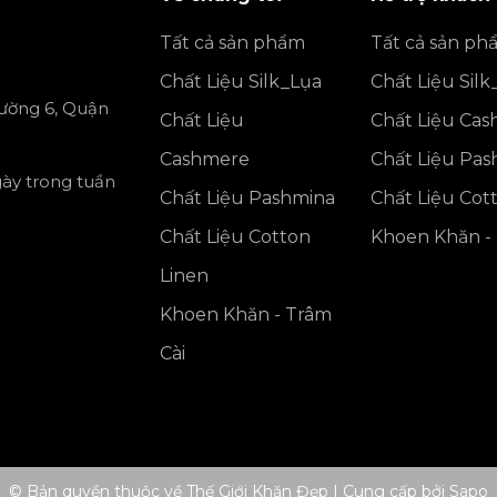
Tất cả sản phẩm
Tất cả sản ph
Chất Liệu Silk_Lụa
Chất Liệu Silk
ường 6, Quận
Chất Liệu
Chất Liệu Ca
Cashmere
Chất Liệu Pa
gày trong tuần
Chất Liệu Pashmina
Chất Liệu Cot
Chất Liệu Cotton
Khoen Khăn - 
Linen
Khoen Khăn - Trâm
Cài
© Bản quyền thuộc về Thế Giới Khăn Đẹp
|
Cung cấp bởi
Sapo