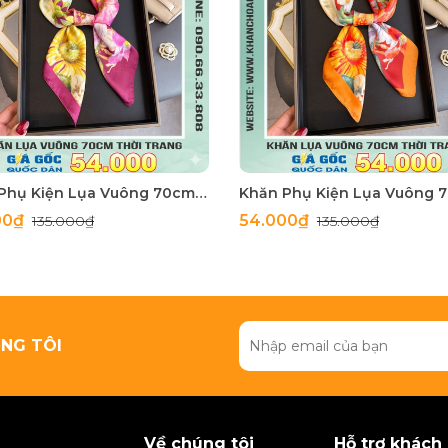
Khăn Phụ Kiện Lụa Vuông 70cm - Thế Giới Khăn Đẹp C1062_3
00₫
54.000₫
135.000₫
135.000₫
NG TÔI
Về chúng tôi
Hỗ trợ khách