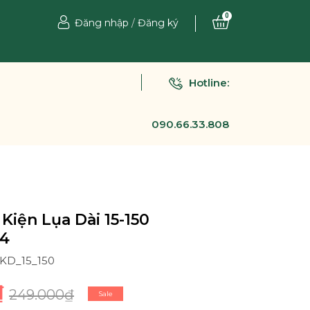
0
Đăng nhập
/
Đăng ký
Hotline:
090.66.33.808
Kiện Lụa Dài 15-150
4
PKD_15_150
₫
249.000₫
Sale