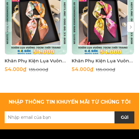
Khăn Phụ Kiện Lụa Vuông 70cm - Thế Giới Khăn Đẹp C1062_4
Khăn Phụ Kiện Lụa Vuông 70cm - Thế Giới Khăn Đẹp C1062_3
54.000₫
54.000₫
135.000₫
135.000₫
NHẬP THÔNG TIN KHUYẾN MÃI TỪ CHÚNG TÔI
Gửi