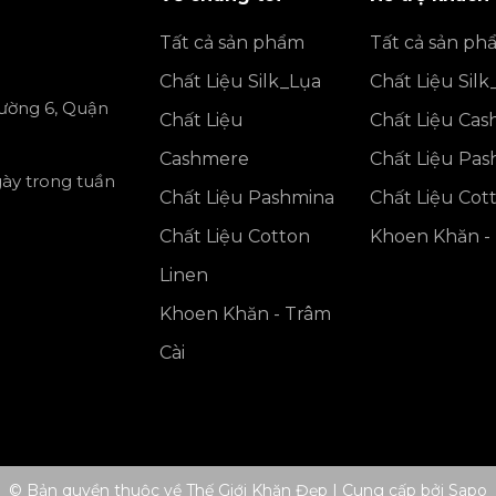
Tất cả sản phẩm
Tất cả sản ph
Chất Liệu Silk_Lụa
Chất Liệu Silk
ường 6, Quận
Chất Liệu
Chất Liệu Ca
Cashmere
Chất Liệu Pa
gày trong tuần
Chất Liệu Pashmina
Chất Liệu Cot
Chất Liệu Cotton
Khoen Khăn - 
Linen
Khoen Khăn - Trâm
Cài
© Bản quyền thuộc về Thế Giới Khăn Đẹp
|
Cung cấp bởi
Sapo