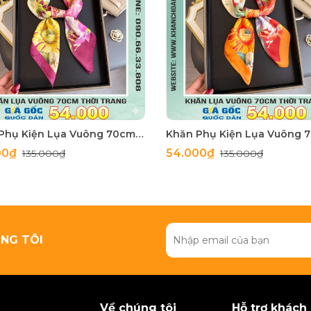
Khăn Phụ Kiện Lụa Vuông 70cm - Thế Giới Khăn Đẹp C1062_3
00₫
54.000₫
135.000₫
135.000₫
NG TÔI
Về chúng tôi
Hỗ trợ khách