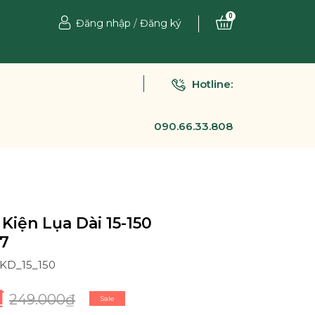
0
Đăng nhập
/
Đăng ký
Hotline:
090.66.33.808
Kiện Lụa Dài 15-150
7
PKD_15_150
₫
249.000₫
Sale