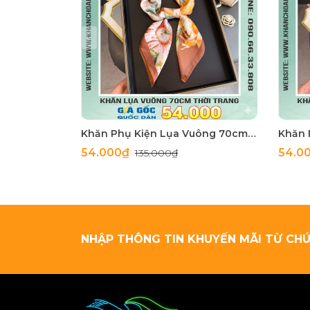
Khăn Phụ Kiện Lụa Vuông 70cm - Thế Giới Khăn Đẹp C1062_4
54.000₫
54.0
135.000₫
NHẬP THÔNG TIN KHUYẾN MÃI TỪ CHÚ