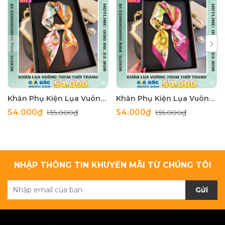
Khăn Phụ Kiện Lụa Vuông 70cm - Thế Giới Khăn Đẹp C1062_4
Khăn Phụ Kiện Lụa Vuông 70cm - Thế Giới Khăn Đẹp C1062_3
54.000₫
54.000₫
135.000₫
135.000₫
NHẬP THÔNG TIN KHUYẾN MÃI TỪ CHÚNG TÔI
Gửi