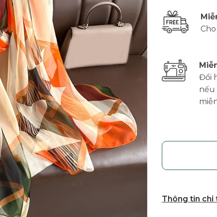
Miễ
Cho
Miễn
Đổi 
nếu 
miễn
Thông tin chi