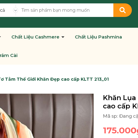
 cả
Chất Liệu Cashmere
Chất Liệu Pashmina
râm Cài
ơ Tằm Thế Giới Khăn Đẹp cao cấp KLTT 213_01
Khăn Lụa 
cao cấp K
Mã sp: Đang c
175.000