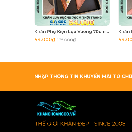
Khăn Phụ Kiện Lụa Vuông 70cm - Thế Giới Khăn Đẹp C1062_4
54.000₫
54.0
135.000₫
NHẬP THÔNG TIN KHUYẾN MÃI TỪ CHÚ
THẾ GIỚI KHĂN ĐẸP - SINCE 2008