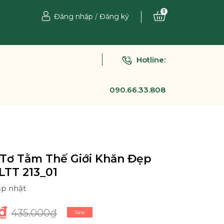
0
Đăng nhập
/
Đăng ký
Hotline:
090.66.33.808
Tơ Tằm Thế Giới Khăn Đẹp
LTT 213_01
ập nhật
₫
435.000₫
Sale