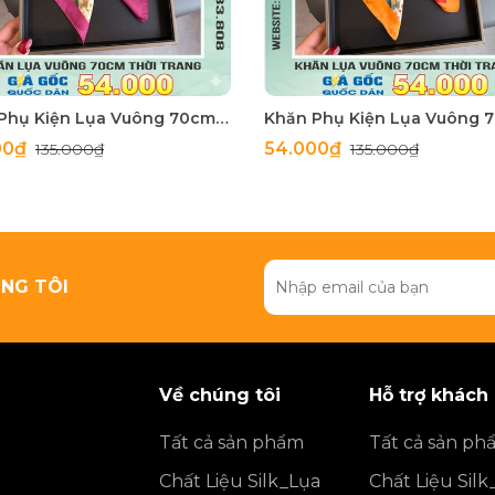
Khăn Phụ Kiện Lụa Vuông 70cm - Thế Giới Khăn Đẹp C1062_3
00₫
54.000₫
135.000₫
135.000₫
NG TÔI
Về chúng tôi
Hỗ trợ khách
Tất cả sản phẩm
Tất cả sản ph
Chất Liệu Silk_Lụa
Chất Liệu Silk