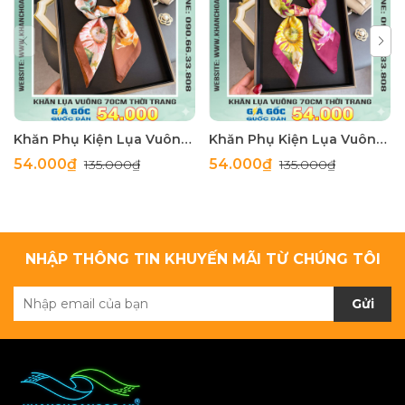
Khăn Phụ Kiện Lụa Vuông 70cm - Thế Giới Khăn Đẹp C1062_4
Khăn Phụ Kiện Lụa Vuông 70cm - Thế Giới Khăn Đẹp C1062_3
54.000₫
54.000₫
135.000₫
135.000₫
NHẬP THÔNG TIN KHUYẾN MÃI TỪ CHÚNG TÔI
Gửi