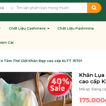
 cả
Chất Liệu Cashmere
Chất Liệu Pashmina
râm Cài
ơ Tằm Thế Giới Khăn Đẹp cao cấp KLTT 15701
Khăn Lụa 
cao cấp K
Mã sp: Đang c
175.000