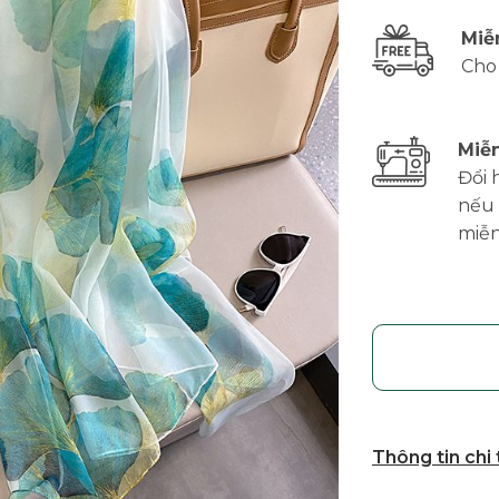
Miễ
Cho
Miễn
Đổi 
nếu 
miễn
Thông tin chi