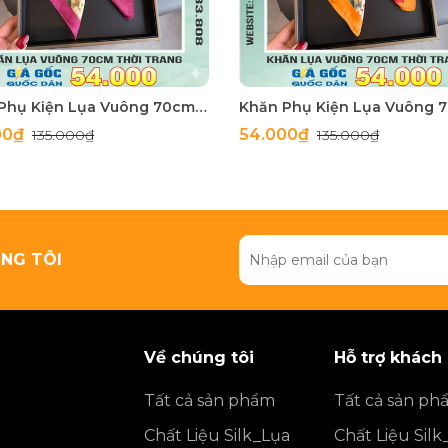
Khăn Phụ Kiện Lụa Vuông 70cm - Thế Giới Khăn Đẹp C1062_3
00₫
54.000₫
135.000₫
135.000₫
NG TÔI
Về chúng tôi
Hỗ trợ khách
Tất cả sản phẩm
Tất cả sản ph
Chất Liệu Silk_Lụa
Chất Liệu Silk