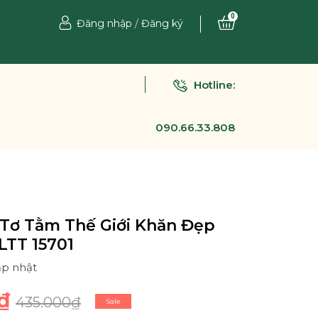
0
Đăng nhập
/
Đăng ký
Hotline:
090.66.33.808
Tơ Tằm Thế Giới Khăn Đẹp
LTT 15701
ập nhật
₫
435.000₫
Sale