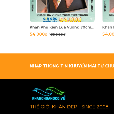
Khăn Phụ Kiện Lụa Vuông 70cm - Thế Giới Khăn Đẹp C1062_4
54.000₫
54.0
135.000₫
NHẬP THÔNG TIN KHUYẾN MÃI TỪ CHÚ
THẾ GIỚI KHĂN ĐẸP - SINCE 2008