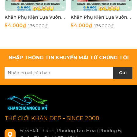
Khăn Phụ Kiện Lụa Vuông 70cm - Thế Giới Khăn Đẹp C1062_4
Khăn Phụ Kiện Lụa Vuông 70cm - Thế Giới Khăn Đẹp C1062_3
54.000₫
54.000₫
135.000₫
135.000₫
NHẬP THÔNG TIN KHUYẾN MÃI TỪ CHÚNG TÔI
Gửi
THẾ GIỚI KHĂN ĐẸP - SINCE 2008
61/3 Đất Thánh, Phường Tân Hòa (Phường 6,