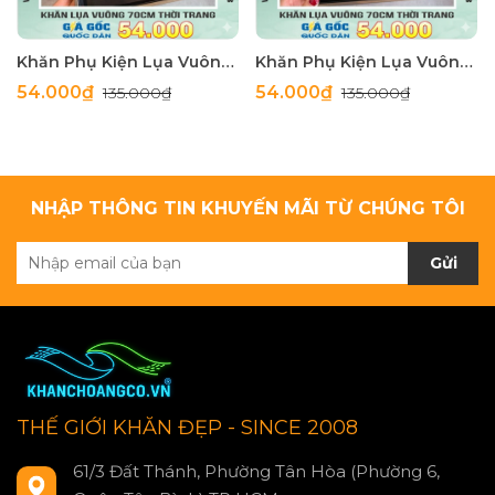
Khăn Phụ Kiện Lụa Vuông 70cm - Thế Giới Khăn Đẹp C1062_4
Khăn Phụ Kiện Lụa Vuông 70cm - Thế Giới Khăn Đẹp C1062_3
54.000₫
54.000₫
135.000₫
135.000₫
NHẬP THÔNG TIN KHUYẾN MÃI TỪ CHÚNG TÔI
Gửi
THẾ GIỚI KHĂN ĐẸP - SINCE 2008
61/3 Đất Thánh, Phường Tân Hòa (Phường 6,