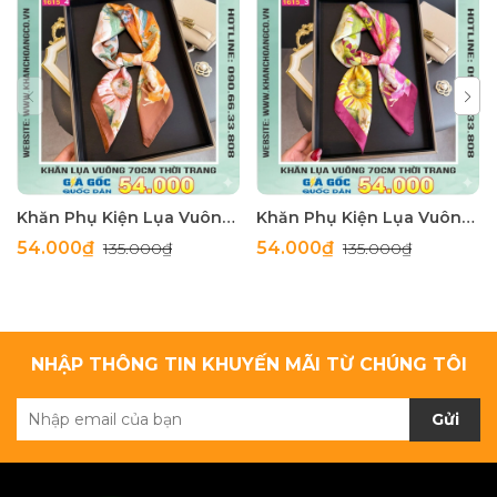
Khăn Phụ Kiện Lụa Vuông 70cm - Thế Giới Khăn Đẹp C1062_4
Khăn Phụ Kiện Lụa Vuông 70cm - Thế Giới Khăn Đẹp C1062_3
54.000₫
54.000₫
135.000₫
135.000₫
NHẬP THÔNG TIN KHUYẾN MÃI TỪ CHÚNG TÔI
Gửi