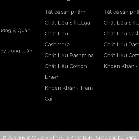
Tất cả sản phẩm
Tất cả sản ph
Chất Liệu Silk_Lụa
Chất Liệu Silk
ường 6, Quận
Chất Liệu
Chất Liệu Ca
Cashmere
Chất Liệu Pa
gày trong tuần
Chất Liệu Pashmina
Chất Liệu Cot
Chất Liệu Cotton
Khoen Khăn - 
Linen
Khoen Khăn - Trâm
Cài
© Bản quyền thuộc về Thế Giới Khăn Đẹp
|
Cung cấp bởi
Sapo