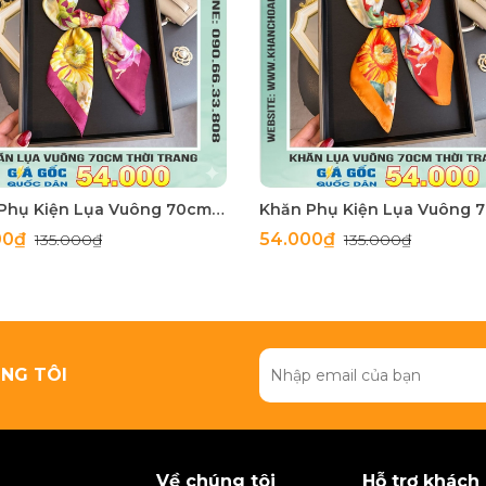
Khăn Phụ Kiện Lụa Vuông 70cm - Thế Giới Khăn Đẹp C1062_3
00₫
54.000₫
135.000₫
135.000₫
NG TÔI
Về chúng tôi
Hỗ trợ khách