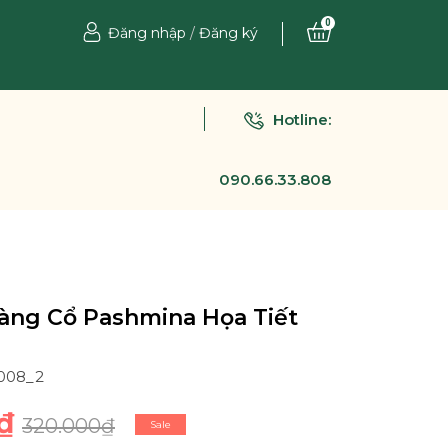
0
Đăng nhập
/
Đăng ký
Hotline:
090.66.33.808
àng Cổ Pashmina Họa Tiết
1008_2
₫
320.000₫
Sale