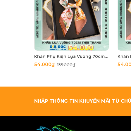
Khăn Phụ Kiện Lụa Vuông 70cm - Thế Giới Khăn Đẹp C1062_4
54.000₫
54.0
135.000₫
NHẬP THÔNG TIN KHUYẾN MÃI TỪ CHÚ